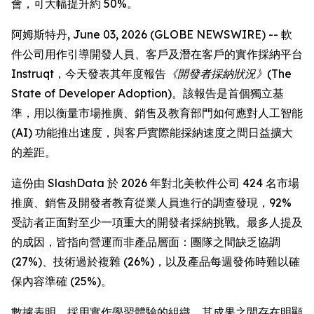
會，可大幅提升約 50%。
阿姆斯特丹, June 03, 2026 (GLOBE NEWSWIRE) -- 軟
件公司用作引導開發人員、客戶及潛在客戶的實作採納平台
Instruqt，今天發表其年度報告
《開發者採納狀況》(The
State of Developer Adoption)
。該報告是首個獨立基
準，用以衡量市場推廣、銷售及教育部門如何應對人工智能
(AI) 功能推出速度，與客戶實際能採納速度之間日益擴大
的差距。
這份由 SlashData 於 2026 年對北美軟件公司 424 名市場
推廣、銷售及開發者教育從業人員進行的調查發現，92%
受訪者正面對至少一項重大的開發者採納挑戰。最多人提及
的成因，皆指向營運而非產品層面：團隊之間缺乏協調
(27%)、技術過於複雜 (26%)，以及產品每週發佈時難以確
保內容準確 (25%)。
數據表明，採用實作學習體驗的組織，其成果之間存在明顯