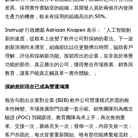
差異。採用實作實驗室的組織，其開發人員於兩個月內發揮
生產力的機會，較未有採用的組織高出約 50%。
Instruqt 行政總裁 Adriaan Knapen 表示：「人工智能創
新的速度，從根本上改變了軟件公司對採納的看法。下一波
創新浪潮尚未湧至，組織卻比以往更難擠出時間，協助客戶
理解、評估和採納新功能。脫穎而出的企業，並非急於堆疊
功能的那些。真正勝出的公司，懂得整合市場推廣、銷售與
教育，讓客戶能真正觸及單一實作體驗。」
採納差距現在已成為營運鴻溝
報告勾勒出企業對企業 (B2B) 軟件公司營運模式所需的根
本性轉變。市場推廣部門自建一套示範。銷售團隊則為概念
驗證 (POC) 另闢蹊徑。教育團隊為求上手，再次推倒重
來。交接一次，脈絡丟失一次；發佈一次，內容失效一次；
客戶亦因此，每次皆要重新開始。唯有那些能將繁複流程，