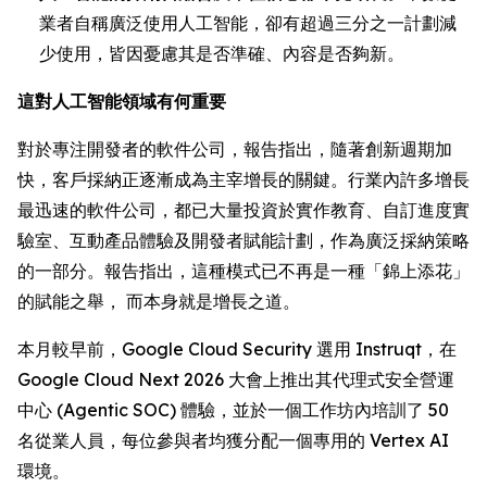
業者自稱廣泛使用人工智能，卻有超過三分之一計劃減
少使用，皆因憂慮其是否準確、內容是否夠新。
這對人工智能領域有何重要
對於專注開發者的軟件公司，報告指出，隨著創新週期加
快，客戶採納正逐漸成為主宰增長的關鍵。行業內許多增長
最迅速的軟件公司，都已大量投資於實作教育、自訂進度實
驗室、互動產品體驗及開發者賦能計劃，作為廣泛採納策略
的一部分。報告指出，這種模式已不再是一種「錦上添花」
的賦能之舉， 而本身就是增長之道。
本月較早前，Google Cloud Security 選用 Instruqt，在
Google Cloud Next 2026 大會上推出其代理式安全營運
中心 (Agentic SOC) 體驗，並於一個工作坊內培訓了 50
名從業人員，每位參與者均獲分配一個專用的 Vertex AI
環境。