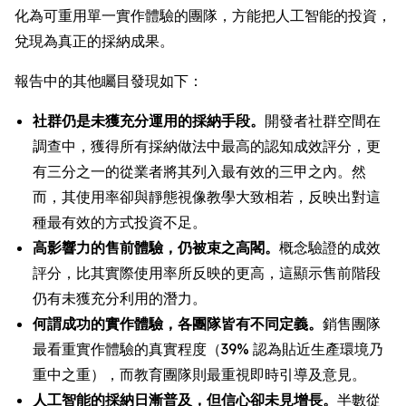
化為可重用單一實作體驗的團隊，方能把人工智能的投資，
兌現為真正的採納成果。
報告中的其他矚目發現如下：
社群仍是未獲充分運用的採納手段。
開發者社群空間在
調查中，獲得所有採納做法中最高的認知成效評分，更
有三分之一的從業者將其列入最有效的三甲之內。然
而，其使用率卻與靜態視像教學大致相若，反映出對這
種最有效的方式投資不足。
高影響力的售前體驗，仍被束之高閣。
概念驗證的成效
評分，比其實際使用率所反映的更高，這顯示售前階段
仍有未獲充分利用的潛力。
何謂成功的實作體驗，各團隊皆有不同定義。
銷售團隊
最看重實作體驗的真實程度（39% 認為貼近生產環境乃
重中之重），而教育團隊則最重視即時引導及意見。
人工智能的採納日漸普及，但信心卻未見增長。
半數從