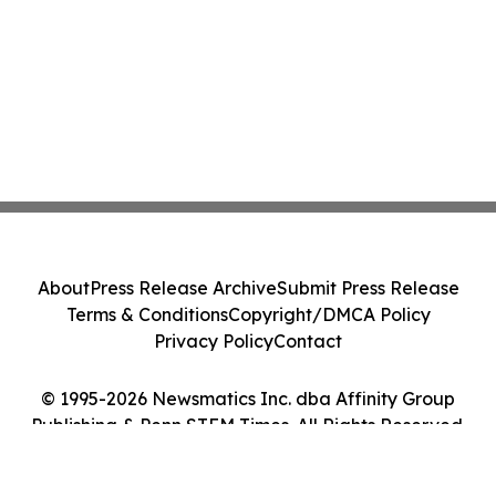
About
Press Release Archive
Submit Press Release
Terms & Conditions
Copyright/DMCA Policy
Privacy Policy
Contact
© 1995-2026 Newsmatics Inc. dba Affinity Group
Publishing & Penn STEM Times. All Rights Reserved.
Cookie Settings / Your Privacy Choices