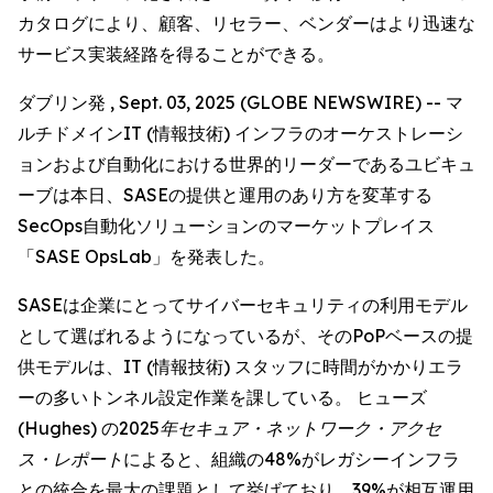
カタログにより、顧客、リセラー、ベンダーはより迅速な
サービス実装経路を得ることができる。
ダブリン発 , Sept. 03, 2025 (GLOBE NEWSWIRE) -- マ
ルチドメインIT (情報技術) インフラのオーケストレーシ
ョンおよび自動化における世界的リーダーであるユビキュ
ーブは本日、SASEの提供と運用のあり方を変革する
SecOps自動化ソリューションのマーケットプレイス
「SASE OpsLab」を発表した。
SASEは企業にとってサイバーセキュリティの利用モデル
として選ばれるようになっているが、そのPoPベースの提
供モデルは、IT (情報技術) スタッフに時間がかかりエラ
ーの多いトンネル設定作業を課している。 ヒューズ
(Hughes) の
2025年セキュア・ネットワーク・アクセ
ス・レポート
によると、組織の48%がレガシーインフラ
との統合を最大の課題として挙げており、39%が相互運用