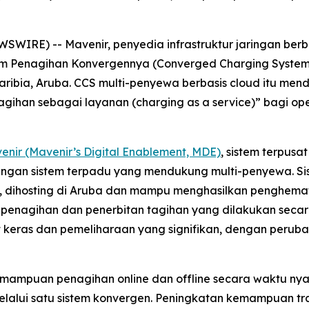
WIRE) -- Mavenir, penyedia infrastruktur jaringan berb
tem Penagihan Konvergennya (Converged Charging System
ribia, Aruba. CCS multi-penyewa berbasis cloud itu men
han sebagai layanan (charging as a service)” bagi oper
enir (Mavenir’s Digital Enablement, MDE)
, sistem terpusa
dengan sistem terpadu yang mendukung multi-penyewa. Sis
nya, dihosting di Aruba dan mampu menghasilkan penghe
enagihan dan penerbitan tagihan yang dilakukan seca
keras dan pemeliharaan yang signifikan, dengan perubah
emampuan penagihan online dan offline secara waktu nyat
lalui satu sistem konvergen. Peningkatan kemampuan tr