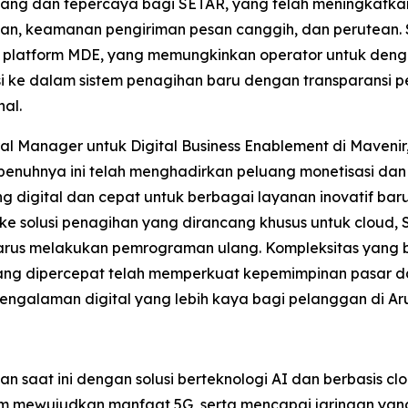
njang dan tepercaya bagi SETAR, yang telah meningkat
pesan, keamanan pengiriman pesan canggih, dan perutean
i platform MDE, yang memungkinkan operator untuk de
si ke dalam sistem penagihan baru dengan transparansi 
al.
ral Manager untuk Digital Business Enablement di Maveni
penuhnya ini telah menghadirkan peluang monetisasi dan 
digital dan cepat untuk berbagai layanan inovatif baru m
i ke solusi penagihan yang dirancang khusus untuk cloud
harus melakukan pemrograman ulang. Kompleksitas yang be
 yang dipercepat telah memperkuat kepemimpinan pasar
engalaman digital yang lebih kaya bagi pelanggan di Ar
saat ini dengan solusi berteknologi AI dan berbasis clo
mewujudkan manfaat 5G, serta mencapai jaringan yang 