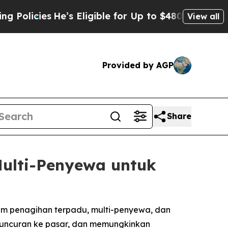
ies
He’s Eligible for Up to $480,000 After Being
View all
Provided by AGP
Share
ulti-Penyewa untuk
em penagihan terpadu, multi-penyewa, dan
uncuran ke pasar, dan memungkinkan