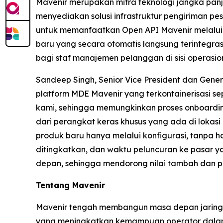
Mavenir merupakan mitra teknologi jangka pa
menyediakan solusi infrastruktur pengiriman 
untuk memanfaatkan Open API Mavenir melalu
baru yang secara otomatis langsung terintegra
bagi staf manajemen pelanggan di sisi operasion
Sandeep Singh, Senior Vice President dan Gene
platform MDE Mavenir yang terkontainerisasi se
kami, sehingga memungkinkan proses onboarding 
dari perangkat keras khusus yang ada di lokas
produk baru hanya melalui konfigurasi, tanpa 
ditingkatkan, dan waktu peluncuran ke pasar
depan, sehingga mendorong nilai tambah dan p
Tentang Mavenir
Mavenir tengah membangun masa depan jaringan 
yang meningkatkan kemampuan operator dalam 