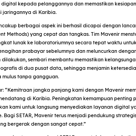
igital kepada pelanggannya dan memastikan kesiapan j
 jaringannya di Karibia.
ncakup berbagai aspek ini berhasil dicapai dengan lanc
ent Methods) yang cepat dan tangkas. Tim Mavenir mens
gkat lunak ke laboratoriumnya secara tepat waktu untuk
 penagihan prabayar sebelumnya dan meluncurkan dengan
an dilakukan, sembari membantu memastikan kelangsungan b
eografis di dua pusat data, sehingga menjamin ketersed
a mulus tanpa gangguan.
r: “Kemitraan jangka panjang kami dengan Mavenir memo
 mendatang di Karibia. Peningkatan kemampuan penting 
an kami untuk langsung menyediakan layanan digital ya
e. Bagi SETAR, Mavenir terus menjadi pendukung strateg
ang bergerak dengan sangat cepat.”