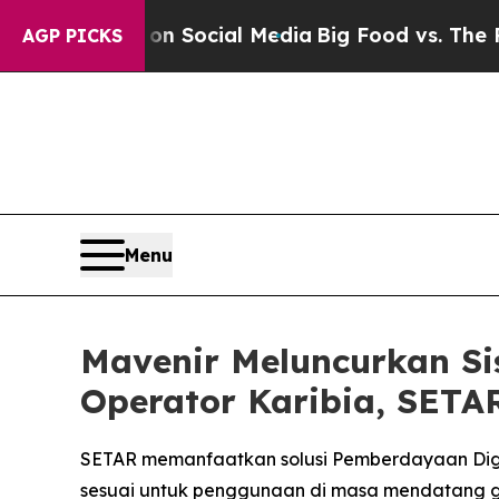
ssages on Social Media
Big Food vs. The People. 
AGP PICKS
Menu
Mavenir Meluncurkan S
Operator Karibia, SETA
SETAR memanfaatkan solusi Pemberdayaan Digit
sesuai untuk penggunaan di masa mendatang 