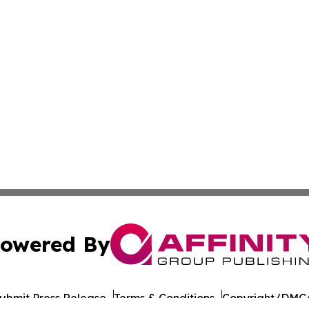
owered By
ubmit Press Release
Terms & Conditions
Copyright/DMCA