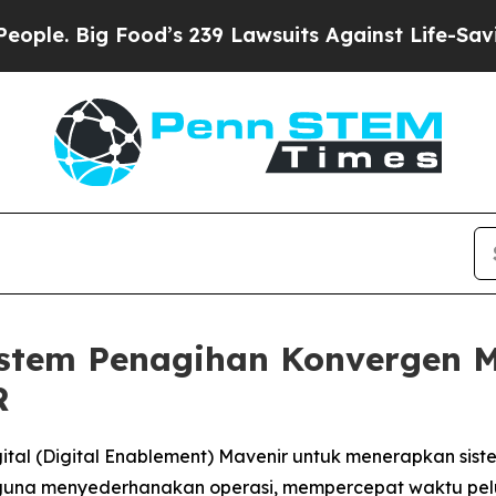
Big Food’s 239 Lawsuits Against Life-Saving Polic
istem Penagihan Konvergen M
R
al (Digital Enablement) Mavenir untuk menerapkan sist
guna menyederhanakan operasi, mempercepat waktu pel