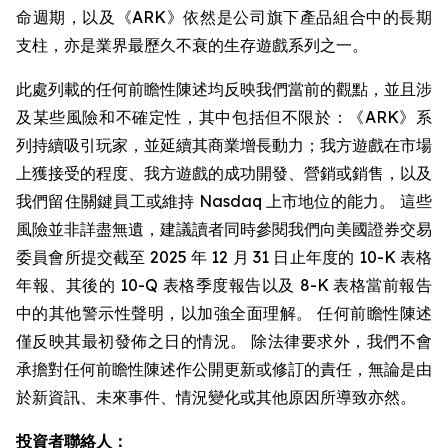
命週期，以及《ARK》依然是公司旗下產品組合中的長期
支柱，亦是業界最歷久不衰的生存遊戲系列之一。
此處列載的任何前瞻性陳述均反映我們當前的觀點，並且涉
及某些風險和不確定性，其中包括但不限於：《ARK》系
列持續吸引玩家，並延續其商業增長動力；我方遊戲在市場
上獲接受的程度、我方遊戲的成功開發、營銷或銷售，以及
我們留住關鍵員工或維持 Nasdaq 上市地位的能力。 這些
風險並非詳盡無遺，建議讀者同時參閱我們向美國證券交易
委員會所提交截至 2025 年 12 月 31 日止年度的 10-K 表格
年報、其後的 10-Q 表格季度報告以及 8-K 表格當前報告
中的其他警示性聲明，以加強全面理解。 任何前瞻性陳述
僅反映其最初發佈之日的情況。 除法律要求外，我們不會
承擔對任何前瞻性陳述作公開更新或修訂的責任，無論是由
於新資訊、未來事件、情況變化或其他原因所導致亦然。
投資者聯絡人：