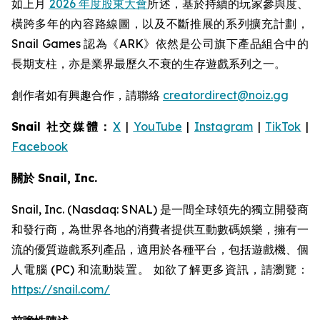
如上月
2026 年度股東大會
所述，基於持續的玩家參與度、
橫跨多年的內容路線圖，以及不斷推展的系列擴充計劃，
Snail Games 認為《ARK》依然是公司旗下產品組合中的
長期支柱，亦是業界最歷久不衰的生存遊戲系列之一。
創作者如有興趣合作，請聯絡
creatordirect@noiz.gg
Snail 社交媒體：
X
|
YouTube
|
Instagram
|
TikTok
|
Facebook
關於 Snail, Inc.
Snail, Inc. (Nasdaq: SNAL) 是一間全球領先的獨立開發商
和發行商，為世界各地的消費者提供互動數碼娛樂，擁有一
流的優質遊戲系列產品，適用於各種平台，包括遊戲機、個
人電腦 (PC) 和流動裝置。 如欲了解更多資訊，請瀏覽：
https://snail.com/