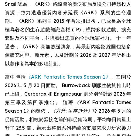
Snail 認為，《ARK》路線圖的廣泛布局反映公司持續投入
資源，致力透過優質內容來延長《ARK》系列的生命週
期。 《ARK》系列自 2015 年首次推出後，已成長為全球
極為著名的生存遊戲知識產權 (IP)，橫跨多款遊戲、擴充
套裝及不同平台，並培養出忠實的全球玩家社群。 十一年
過去，《ARK》毫無放緩跡象，其最新內容路線圖包括多
個擴充內容、新元素，以及計劃於 2026 及 2027 年所推出
以創作者為本的多項計劃。
當中包括
《ARK Fantastic Tames Season 1》
，其剛於
2026 年 5 月 20 日面世。 Burrowback 馴服生物於推出時
已上線，Cerberax 和 Enigmasaur 則分別預計於 2026 年
第三季及第四季推出。 隨著
《ARK Fantastic Tames
Season 1》
的發佈，
《方舟: 生存飛升》
於 2026 年 5 月的
促銷活動，相較於緊接之前的非促銷時期，平均每日銷量上
升了 23.5 倍，顯示出整個系列持續的市場需求與玩家參與