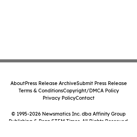
About
Press Release Archive
Submit Press Release
Terms & Conditions
Copyright/DMCA Policy
Privacy Policy
Contact
© 1995-2026 Newsmatics Inc. dba Affinity Group
Publishing & Penn STEM Times. All Rights Reserved.
Cookie Settings / Your Privacy Choices