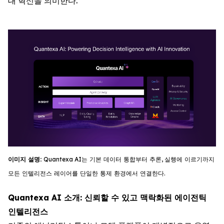
대 혁신을 의미한다.
이미지
설명
:
Quantexa
AI
는
기
본
데이터
통합부터
추론
,
실행에
이르기까지
모든
인텔리전스
레이어를
단일한
통제
환경에서
연결한다
.
Quantexa AI 소개: 신뢰할 수 있고 맥락화된 에이전틱
인텔리전스