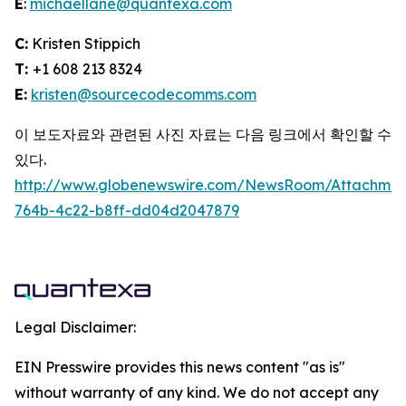
E
:
michaellane@quantexa.com
C:
Kristen Stippich
T:
+1 608 213 8324
E:
kristen@sourcecodecomms.com
이 보도자료와 관련된 사진 자료는 다음 링크에서 확인할 수
있다.
http://www.globenewswire.com/NewsRoom/Attachme
764b-4c22-b8ff-dd04d2047879
Legal Disclaimer:
EIN Presswire provides this news content "as is"
without warranty of any kind. We do not accept any